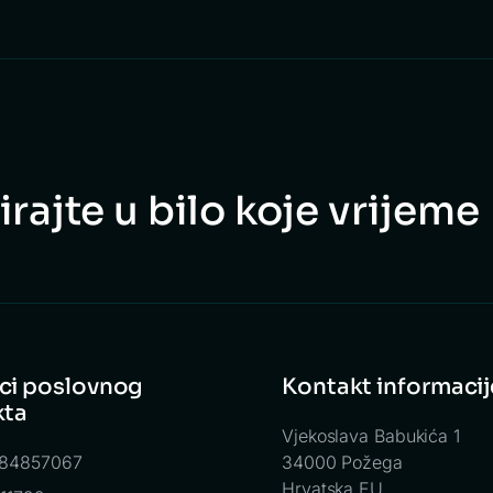
rajte u bilo koje vrijeme
ci poslovnog
Kontakt informacij
kta
Vjekoslava Babukića 1
484857067
34000 Požega
Hrvatska EU