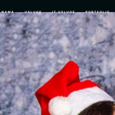
 NAMA
USLUGE
IT USLUGE
PORTFOLIO