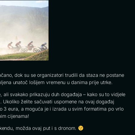
čano, dok su se organizatori trudili da staza ne postane
mljena unatoč lošijem vremenu u danima prije utrke.
, ali svakako prikazuju duh događaja – kako su to vidjele
m. Ukoliko želite sačuvati uspomene na ovaj događaj
amo 3 eura, a moguća je i izrada u svim formatima po vrlo
nim cijenama!
kendu, možda ovaj put i s dronom.