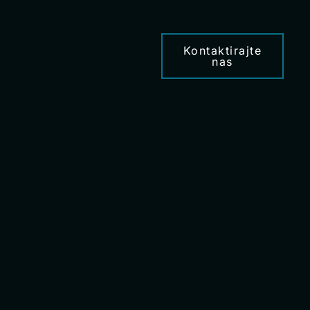
Kontaktirajte
nas
e
Želite obavjesti?
Ime
Prezime
Email