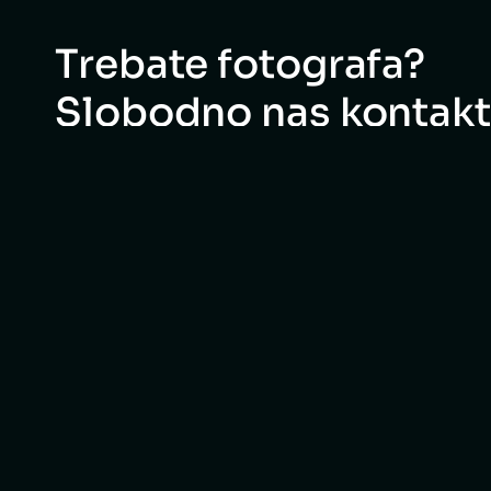
Trebate fotografa?
Slobodno nas kontakti
Podat
subje
OIB: 14
MB: 046
Statut
Uvjeti ko