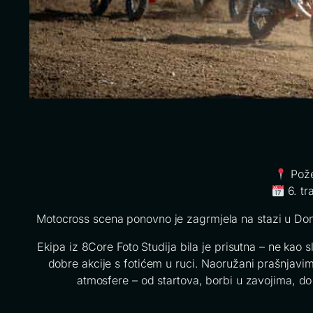
Pože
6. tr
Motocross scena ponovno je zagrmjela na stazi u Do
Ekipa iz 8Core Foto Studija bila je prisutna – ne kao sl
dobre akcije s fotićem u ruci. Naoružani prašnjavim o
atmosfere – od startova, borbi u zavojima, do