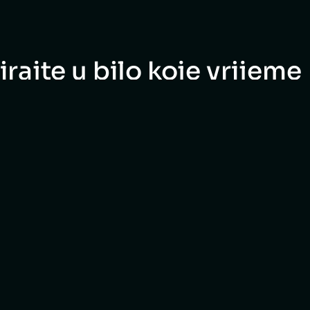
rajte u bilo koje vrijeme
ci poslovnog
Kontakt informacij
kta
Vjekoslava Babukića 1
484857067
34000 Požega
Hrvatska EU
11799
studio@8core.hr
+385 34 431 642
rištenja